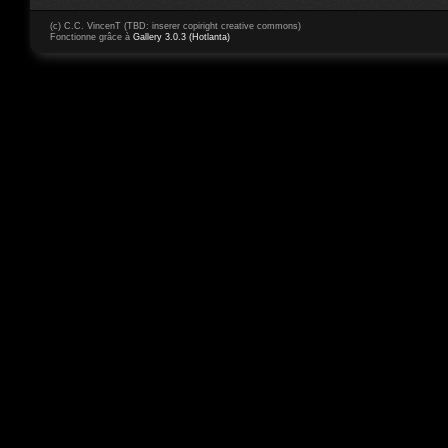
(c) C.C. VincenT (TBD: inserer copiright creative commons)
Fonctionne grâce à
Gallery 3.0.3 (Hotlanta)