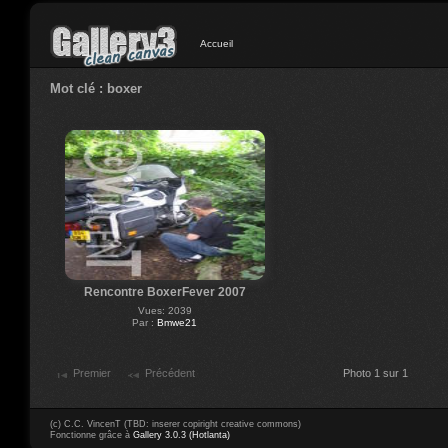
Accueil
Mot clé : boxer
Rencontre BoxerFever 2007
Vues: 2039
Par :
Bmwe21
Premier
Précédent
Photo 1 sur 1
(c) C.C. VincenT (TBD: inserer copiright creative commons)
Fonctionne grâce à
Gallery 3.0.3 (Hotlanta)