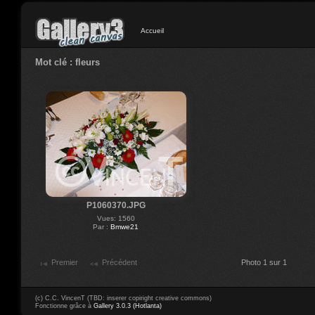
Accueil
Mot clé : fleurs
P1060370.JPG
Vues: 1560
Par :
Bmwe21
Premier
Précédent
Photo 1 sur 1
(c) C.C. VincenT (TBD: inserer copiright creative commons)
Fonctionne grâce à
Gallery 3.0.3 (Hotlanta)