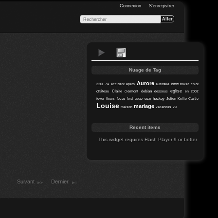
Connexion
S'enregistrer
Nuage de Tag
Aurore
320i
74
accident
apero
australie
bmw
boxer
chiot
eglise
Claire
debian
château
clermont
dessous
en 2002
hockey
fever
fleurs
focus
ford
gpao
gsxr
Julien
Kellie Castle
Louise
mariage
maison
vacances
vu
Recent items
This widget requires Flash Player 9 or better
Suivant
Dernier