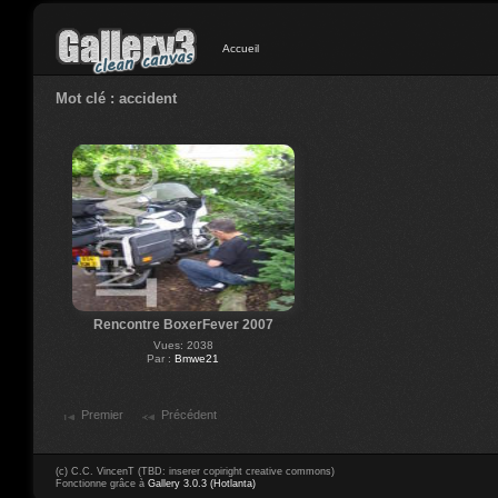
Accueil
Mot clé : accident
Rencontre BoxerFever 2007
Vues: 2038
Par :
Bmwe21
Premier
Précédent
(c) C.C. VincenT (TBD: inserer copiright creative commons)
Fonctionne grâce à
Gallery 3.0.3 (Hotlanta)