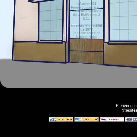
L’Atelier E21
Forum consacré aux
différentes versions
de la BMW série 3
E21:
La resto d'une 320i
de 1977
La renaissance de
Blanche-Neige
C'est elle, tout à droite ;-)
Bienvenue 
N'hésitez